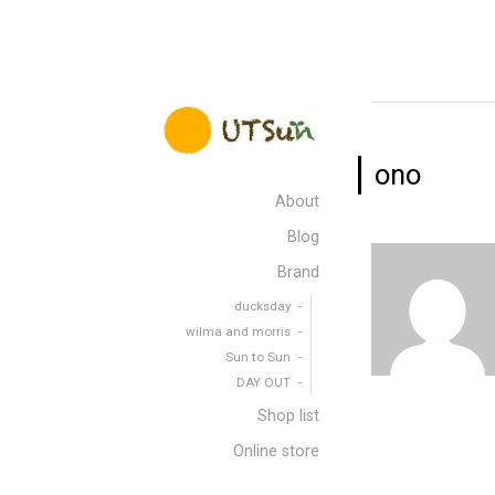
ono
About
Blog
Brand
ducksday
wilma and morris
Sun to Sun
DAY OUT
Shop list
Online store