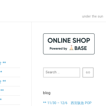
under the sun
 **
*
 **
**
blog
*
** 11/30 – 12/6 西宮阪急 POP