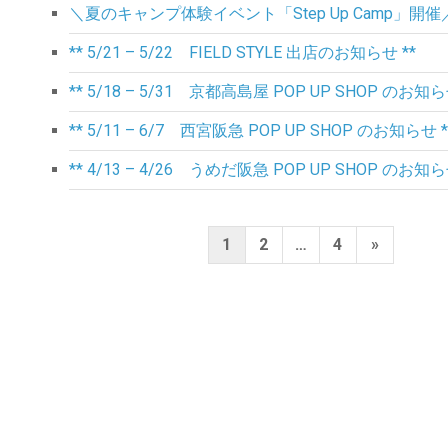
＼夏のキャンプ体験イベント「Step Up Camp」開催
** 5/21 – 5/22 FIELD STYLE 出店のお知らせ **
** 5/18 – 5/31 京都高島屋 POP UP SHOP のお知ら
** 5/11 – 6/7 西宮阪急 POP UP SHOP のお知らせ *
** 4/13 – 4/26 うめだ阪急 POP UP SHOP のお知ら
投
Next
1
2
…
4
»
稿
Page
ナ
ビ
ゲ
ー